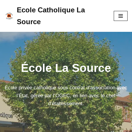
Ecole Catholique La
Aller
Source
au
contenu
École La Source
École privée catholique sous contrat d’association avec
l’État, gérée par l’OGEC, en lien avec le chef
d’établissement.